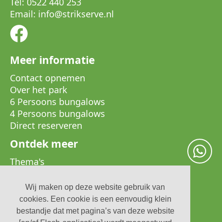
Tel:
0522 440 253
Email:
info
@
strikserve.nl
Meer informatie
Contact opnemen
Over het park
6 Persoons bungalows
4 Persoons bungalows
Direct reserveren
Ontdek meer
Thema's
Disclaimer
Privacyverklaring
Wij maken op deze website gebruik van
Te koop
cookies. Een cookie is een eenvoudig klein
Voor eigenaren
bestandje dat met pagina’s van deze website