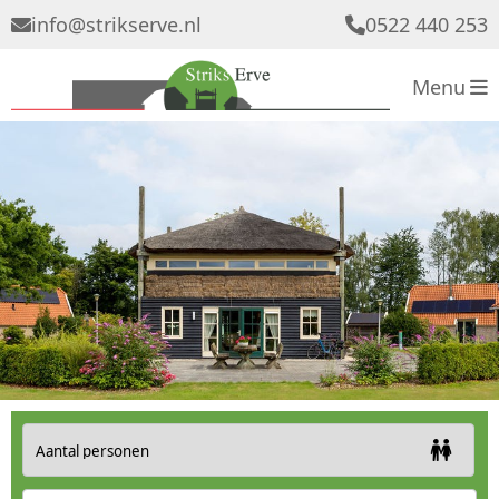
info
@
strikserve.nl
0522 440 253
Menu